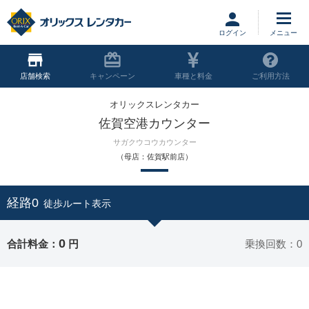
ログイン
店舗
キャンペーン
車種と料金
ご利用方法
オリックスレンタカー
佐賀空港カウンター
サガクウコウカウンター
（母店：佐賀駅前店）
経路0
徒歩ルート表示
0
合計料金：
円
乗換回数：0