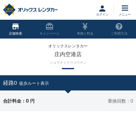
ログイン
店舗
キャンペーン
車種と料金
ご利用方法
オリックスレンタカー
庄内空港店
ショウナイクウコウテン
経路0
徒歩ルート表示
0
合計料金：
円
乗換回数：0