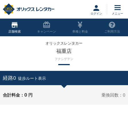
ログイン
店舗
キャンペーン
車種と料金
ご利用方法
オリックスレンタカー
福重店
フクシゲテン
経路0
徒歩ルート表示
0
合計料金：
円
乗換回数：0