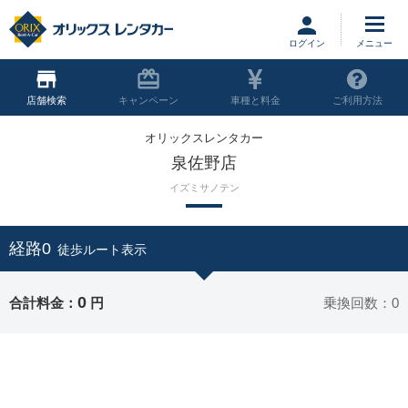
ログイン
店舗
キャンペーン
車種と料金
ご利用方法
オリックスレンタカー
泉佐野店
イズミサノテン
経路0
徒歩ルート表示
0
合計料金：
円
乗換回数：0