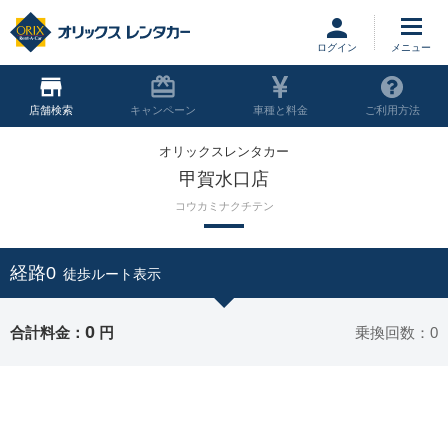
ログイン
店舗
キャンペーン
車種と料金
ご利用方法
オリックスレンタカー
甲賀水口店
コウカミナクチテン
経路0
徒歩ルート表示
0
合計料金：
円
乗換回数：0