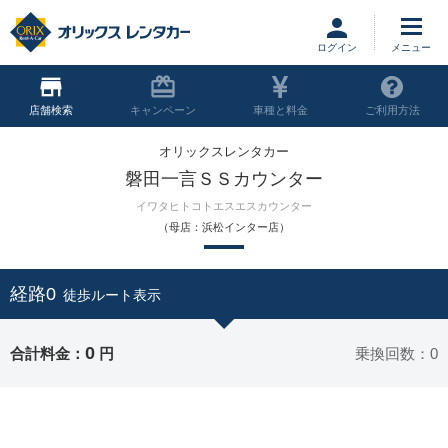
ログイン
店舗
キャンペーン
車種と料金
ご利用方法
オリックスレンタカー
磐田一言ＳＳカウンター
イワタヒトコトエスエスカウンター
（母店：浜松インター店）
経路0
徒歩ルート表示
0
合計料金：
円
乗換回数：0