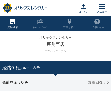
ログイン
店舗
キャンペーン
車種と料金
ご利用方法
オリックスレンタカー
厚別西店
アツベツニシテン
経路0
徒歩ルート表示
0
合計料金：
円
乗換回数：0