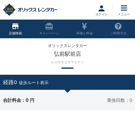
ログイン
店舗
キャンペーン
車種と料金
ご利用方法
オリックスレンタカー
弘前駅前店
ヒロサキエキマエテン
経路0
徒歩ルート表示
0
合計料金：
円
乗換回数：0