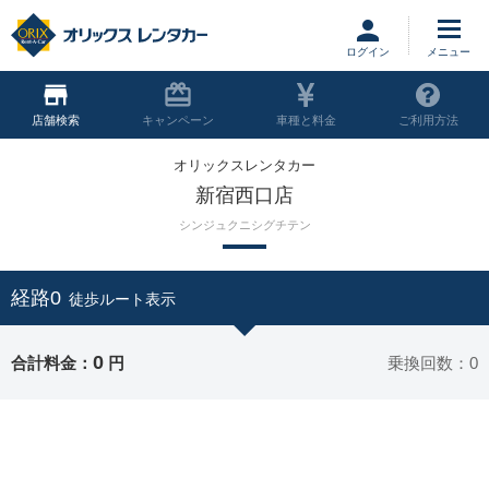
ログイン
店舗
キャンペーン
車種と料金
ご利用方法
オリックスレンタカー
新宿西口店
シンジュクニシグチテン
経路0
徒歩ルート表示
0
合計料金：
円
乗換回数：0