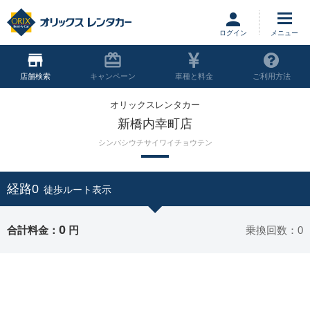
ログイン
店舗
キャンペーン
車種と料金
ご利用方法
オリックスレンタカー
新橋内幸町店
シンバシウチサイワイチョウテン
経路0
徒歩ルート表示
0
合計料金：
円
乗換回数：0