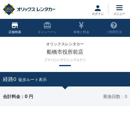
ログイン
店舗
キャンペーン
車種と料金
ご利用方法
オリックスレンタカー
船橋市役所前店
フナバシシヤクショマエテン
経路0
徒歩ルート表示
0
合計料金：
円
乗換回数：0