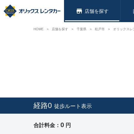
店舗
HOME
店舗を探す
千葉県
松戸市
オリックスレ
経路0
徒歩ルート表示
0
合計料金：
円