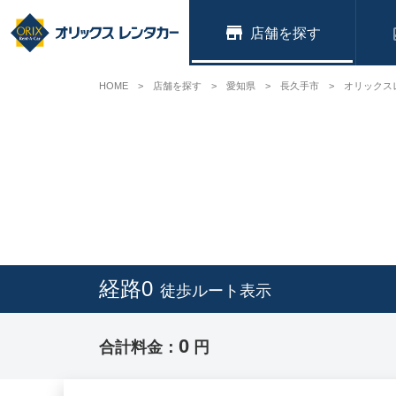
店舗
HOME
店舗を探す
愛知県
長久手市
オリックス
経路0
徒歩ルート表示
0
合計料金：
円