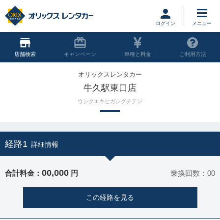
ログイン
店舗
キャンペーン
車種と料金
ご利用方法
オリックスレンタカー
牛久駅東口店
ウシクエキヒガシグチテン
経路1
詳細情報
00,000
合計料金：
円
乗換回数：00
この経路を見る