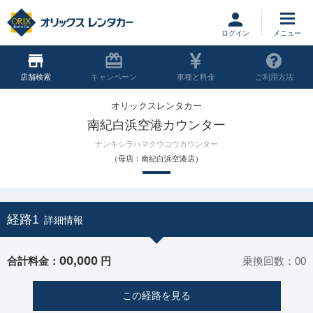
ログイン
店舗
キャンペーン
車種と料金
ご利用方法
オリックスレンタカー
南紀白浜空港カウンター
ナンキシラハマクウコウカウンター
（母店：南紀白浜空港店）
経路1
詳細情報
00,000
合計料金：
円
乗換回数：00
この経路を見る