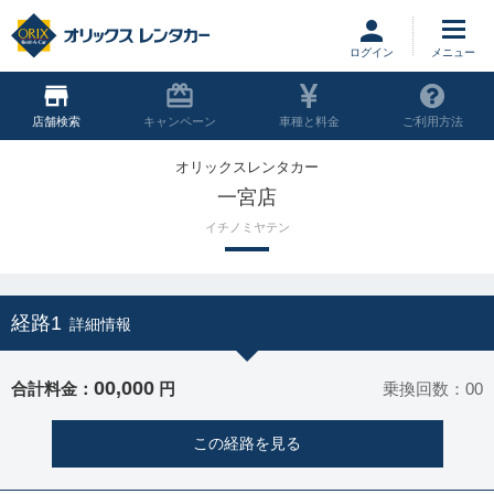
ログイン
店舗
キャンペーン
車種と料金
ご利用方法
オリックスレンタカー
一宮店
イチノミヤテン
経路1
詳細情報
00,000
合計料金：
円
乗換回数：00
この経路を見る