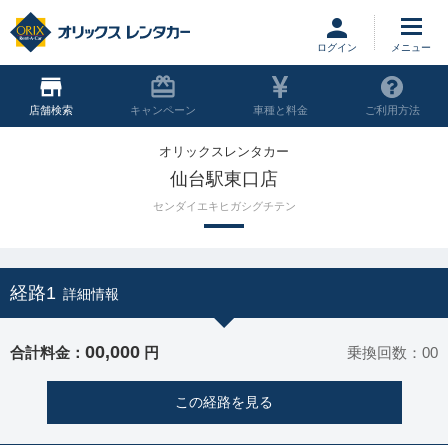
ログイン
店舗
キャンペーン
車種と料金
ご利用方法
オリックスレンタカー
仙台駅東口店
センダイエキヒガシグチテン
経路1
詳細情報
00,000
合計料金：
円
乗換回数：00
この経路を見る