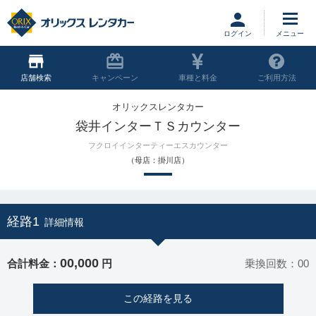
ログイン
店舗
キャンペーン
車種と料金
ご利用方法
オリックスレンタカー
袋井インターＴＳカウンター
フクロイインターティーエスカウンター
（母店：掛川店）
経路1
詳細情報
00,000
合計料金：
円
乗換回数：00
この経路を見る