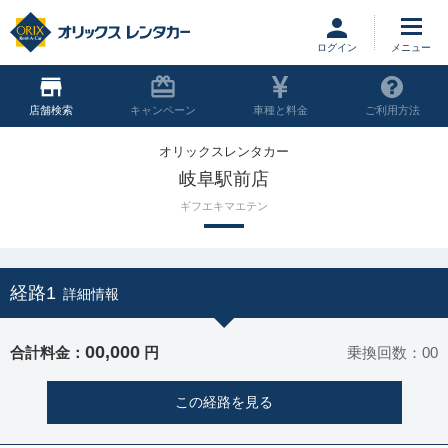
ログイン
店舗
キャンペーン
車種と料金
ご利用方法
オリックスレンタカー
岐阜駅前店
ギフエキマエテン
経路1
詳細情報
00,000
合計料金：
円
乗換回数：00
この経路を見る