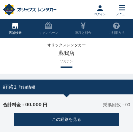
ログイン
店舗
キャンペーン
車種と料金
ご利用方法
オリックスレンタカー
蘇我店
ソガテン
経路1
詳細情報
00,000
合計料金：
円
乗換回数：00
この経路を見る