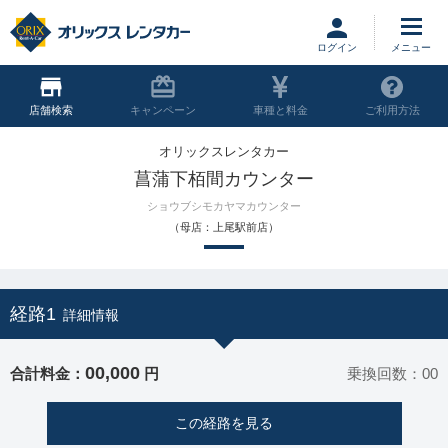
ログイン
店舗
キャンペーン
車種と料金
ご利用方法
オリックスレンタカー
菖蒲下栢間カウンター
ショウブシモカヤマカウンター
（母店：上尾駅前店）
経路1
詳細情報
00,000
合計料金：
円
乗換回数：00
この経路を見る