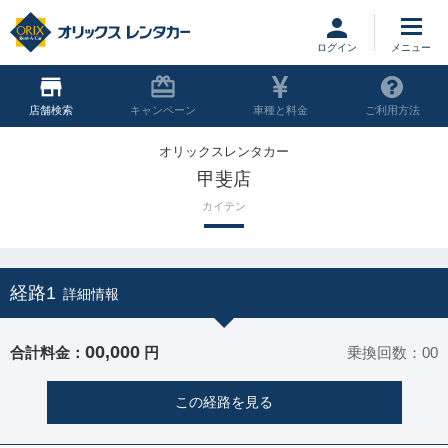
ログイン
店舗
キャンペーン
車種と料金
ご利用方法
オリックスレンタカー
甲斐店
カイテン
経路1
詳細情報
00,000
合計料金：
円
乗換回数：00
この経路を見る