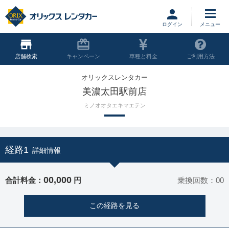
ログイン
店舗
キャンペーン
車種と料金
ご利用方法
オリックスレンタカー
美濃太田駅前店
ミノオオタエキマエテン
経路1
詳細情報
00,000
合計料金：
円
乗換回数：00
この経路を見る