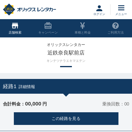
ログイン
店舗
キャンペーン
車種と料金
ご利用方法
オリックスレンタカー
近鉄奈良駅前店
キンテツナラエキマエテン
経路1
詳細情報
00,000
合計料金：
円
乗換回数：00
この経路を見る