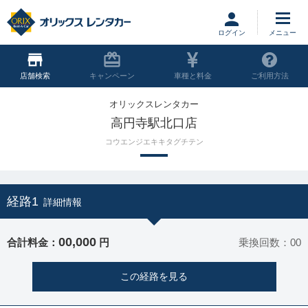
ログイン
店舗
キャンペーン
車種と料金
ご利用方法
オリックスレンタカー
高円寺駅北口店
コウエンジエキキタグチテン
経路1
詳細情報
00,000
合計料金：
円
乗換回数：00
この経路を見る