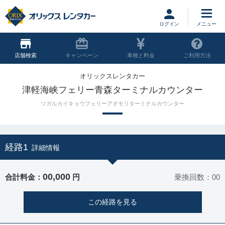
ログイン
店舗
キャンペーン
車種と料金
ご利用方法
オリックスレンタカー
津軽海峡フェリー青森ターミナルカウンター
ツガルカイキョウフェリーアオモリターミナルカウンター
経路1
詳細情報
00,000
合計料金：
円
乗換回数：00
この経路を見る