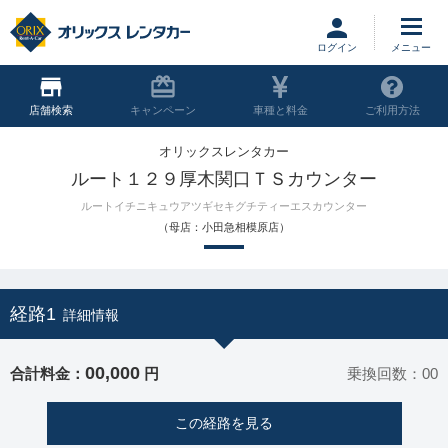
ログイン
店舗
キャンペーン
車種と料金
ご利用方法
オリックスレンタカー
ルート１２９厚木関口ＴＳカウンター
ルートイチニキュウアツギセキグチティーエスカウンター
（母店：小田急相模原店）
経路1
詳細情報
00,000
合計料金：
円
乗換回数：00
この経路を見る