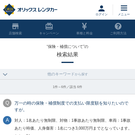
ログイン
店舗
キャンペーン
車種と料金
ご利用方法
“保険・補償について”の
検索結果
他のキーワード
から探す
1件～6件／該当 6件
万一の時の保険・補償制度での支払い限度額を知りたいので
すが。
対人：1名あたり無制限、対物：1事故あたり無制限、車両：1事故
あたり時価、人身傷害：1名につき3,000万円までとなっています。