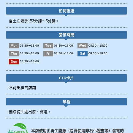
如何抵達
自土庄港步行3分鐘～5分鐘。
營業時間
Mon
Tue
Wed
08:30～18:00
08:30～18:00
08:30～18:00
Thu
Fri
Sat
08:30～18:00
08:30～18:00
08:30～18:00
Sun
08:30～18:00
ETC卡片
不可出租的店鋪
單程
無法從此處出發・歸還。
本店使用由再生能源（包含使用非石化證書等）發電的