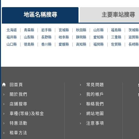
地區名稱搜尋
主要車站搜尋
北海道
青森縣
岩手縣
宮城縣
秋田縣
山形縣
福島縣
茨城縣
福井縣
山梨縣
長野縣
岐阜縣
靜岡縣
愛知縣
三重縣
滋賀縣
山口縣
徳島縣
香川縣
愛媛縣
高知縣
福岡縣
佐賀縣
長崎縣
回首頁
常見問題
關於我們
我的帳戶
店鋪搜尋
聯絡我們
車種(等級)及租金
網站地圖
特惠活動
注意事項
租車方法