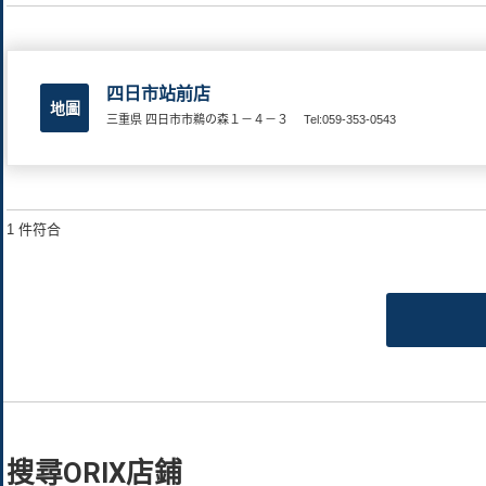
四日市站前店
地圖
三重県 四日市市鵜の森１－４－３
Tel:059-353-0543
1 件符合
搜尋ORIX店鋪