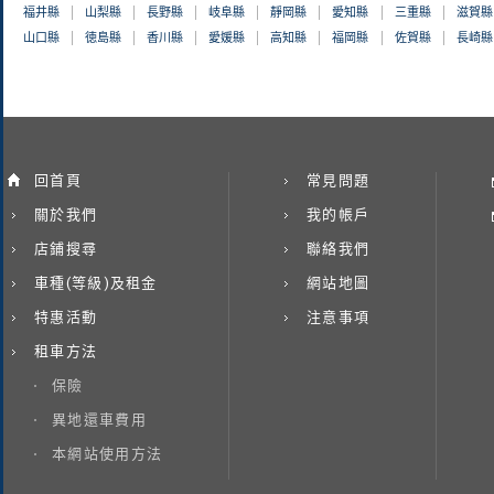
福井縣
山梨縣
長野縣
岐阜縣
靜岡縣
愛知縣
三重縣
滋賀縣
山口縣
徳島縣
香川縣
愛媛縣
高知縣
福岡縣
佐賀縣
長崎縣
回首頁
常見問題
關於我們
我的帳戶
店鋪搜尋
聯絡我們
車種(等級)及租金
網站地圖
特惠活動
注意事項
租車方法
保險
異地還車費用
本網站使用方法