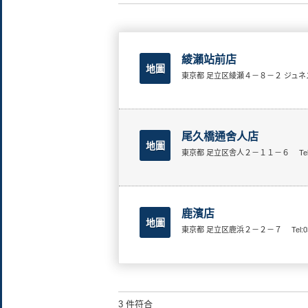
綾瀨站前店
地圖
東京都 足立区綾瀬４－８－２ ジュ
尾久橋通舍人店
地圖
東京都 足立区舎人２－１１－６
Te
鹿濱店
地圖
東京都 足立区鹿浜２－２－７
Tel:
3 件符合