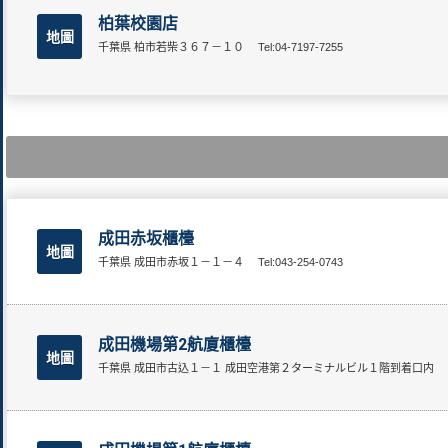
柏葉校園店
地圖
千葉県 柏市若柴３６７－１０
Tel:04-7197-7255
成田赤坂櫃檯
地圖
千葉県 成田市赤坂１－１－４
Tel:043-254-0743
成田機場第2航廈櫃檯
地圖
千葉県 成田市古込１－１ 成田空港第２ターミナルビル１階到着口内