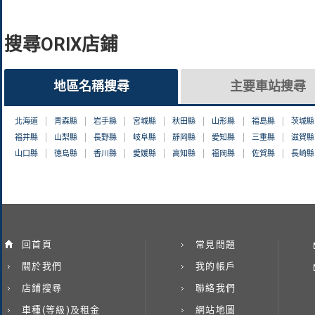
搜尋ORIX店鋪
地區名稱搜尋
主要車站搜尋
北海道
青森縣
岩手縣
宮城縣
秋田縣
山形縣
福島縣
茨城縣
福井縣
山梨縣
長野縣
岐阜縣
靜岡縣
愛知縣
三重縣
滋賀縣
山口縣
徳島縣
香川縣
愛媛縣
高知縣
福岡縣
佐賀縣
長崎縣
回首頁
常見問題
關於我們
我的帳戶
店鋪搜尋
聯絡我們
車種(等級)及租金
網站地圖