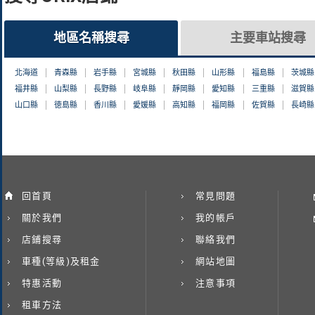
地區名稱搜尋
主要車站搜尋
北海道
青森縣
岩手縣
宮城縣
秋田縣
山形縣
福島縣
茨城縣
福井縣
山梨縣
長野縣
岐阜縣
靜岡縣
愛知縣
三重縣
滋賀縣
山口縣
徳島縣
香川縣
愛媛縣
高知縣
福岡縣
佐賀縣
長崎縣
回首頁
常見問題
關於我們
我的帳戶
店鋪搜尋
聯絡我們
車種(等級)及租金
網站地圖
特惠活動
注意事項
租車方法