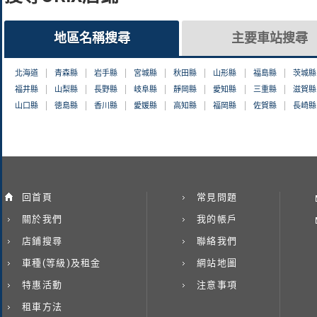
地區名稱搜尋
主要車站搜尋
北海道
青森縣
岩手縣
宮城縣
秋田縣
山形縣
福島縣
茨城縣
福井縣
山梨縣
長野縣
岐阜縣
靜岡縣
愛知縣
三重縣
滋賀縣
山口縣
徳島縣
香川縣
愛媛縣
高知縣
福岡縣
佐賀縣
長崎縣
回首頁
常見問題
關於我們
我的帳戶
店鋪搜尋
聯絡我們
車種(等級)及租金
網站地圖
特惠活動
注意事項
租車方法