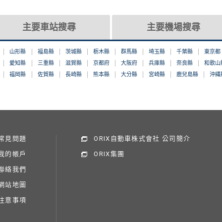
主要車站搜尋
主要機場搜尋
山形縣
福島縣
茨城縣
栃木縣
群馬縣
埼玉縣
千葉縣
東京都
愛知縣
三重縣
滋賀縣
京都府
大阪府
兵庫縣
奈良縣
和歌山
福岡縣
佐賀縣
長崎縣
熊本縣
大分縣
宮崎縣
鹿兒島縣
沖縄
常見問題
ORIX自動車株式會社 公司簡介
我的帳戶
ORIX集團
聯絡我們
網站地圖
注意事項