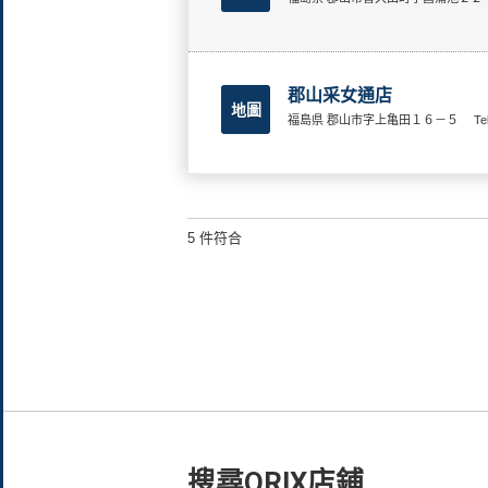
郡山采女通店
地圖
福島県 郡山市字上亀田１６－５
Te
5 件符合
搜尋ORIX店鋪