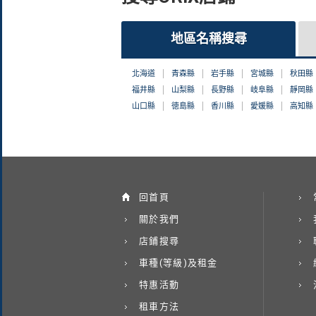
地區名稱搜尋
北海道
青森縣
岩手縣
宮城縣
秋田縣
福井縣
山梨縣
長野縣
岐阜縣
靜岡縣
山口縣
徳島縣
香川縣
愛媛縣
高知縣
回首頁
關於我們
店鋪搜尋
車種(等級)及租金
特惠活動
租車方法