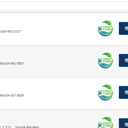
l:024-953-3727
Tel:024-941-0507
Tel:024-937-5839
－７２０
Tel:024-954-8661