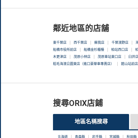
鄰近地區的店舖
東千葉店
西千葉店
蘇我店
千葉濱野店
船橋市役所前店
船橋金杉櫃檯
柏站西口店
木更津店
茂原小林店
茂原車站東口店
臼井
稻毛海濱公園東店（進口豪華車專賣店）
館山站前
搜尋ORIX店鋪
地區名稱搜尋
北海道
青森縣
岩手縣
宮城縣
秋田縣