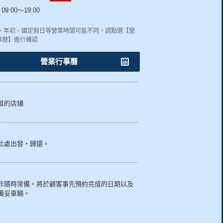
09:00～19:00
終、年初、國定假日等營業時間可能不同，請點選【營
事曆】進行確認
營業行事曆
租的店鋪
此處出發・歸還。
非隨時常備。將於顧客事先預約完成的日期以及
備妥車輛。