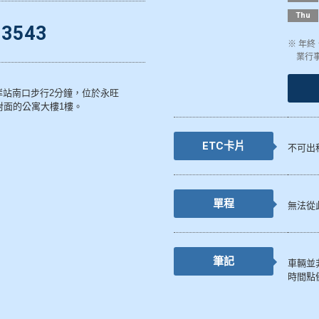
Thu
-3543
※ 年
業行
岸站南口步行2分鐘，位於永旺
口正對面的公寓大樓1樓。
ETC卡片
不可出
單程
無法從
筆記
車輛並
時間點