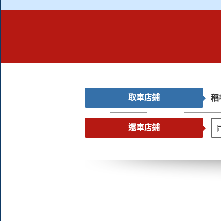
取車店鋪
稻
還車店鋪