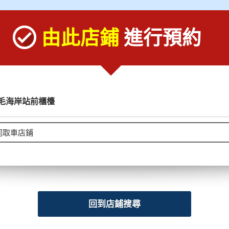
由此店鋪
進行預約
毛海岸站前櫃檯
回到店鋪搜尋