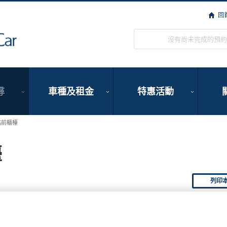
回
ORIX Rent a Car
沒有尚未完成的預約
尋
車種及租金
特惠活動
站前櫃檯
檯
列印