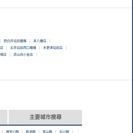
西白井站前櫃檯
本八幡店
店
五井站前西口櫃檯
木更津站前店
場店
流山向小金店
主要城市搜尋
神奈川縣
新潟縣
富山縣
石川縣