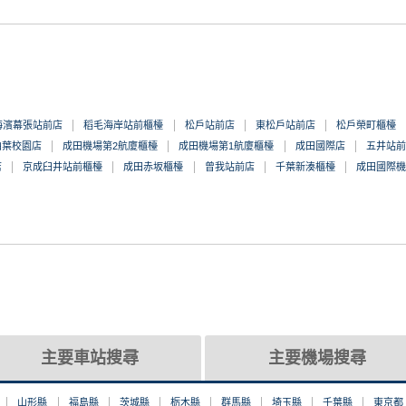
海濱幕張站前店
稻毛海岸站前櫃檯
松戶站前店
東松戶站前店
松戶榮町櫃檯
柏葉校園店
成田機場第2航廈櫃檯
成田機場第1航廈櫃檯
成田國際店
五井站前
店
京成臼井站前櫃檯
成田赤坂櫃檯
曾我站前店
千葉新湊櫃檯
成田國際機
店
主要車站搜尋
主要機場搜尋
山形縣
福島縣
茨城縣
栃木縣
群馬縣
埼玉縣
千葉縣
東京都