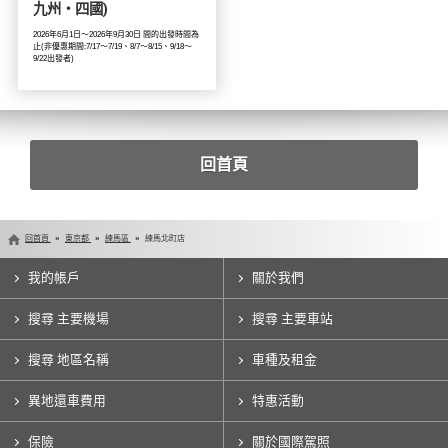
九州・四國)
2026年6月1日～2026年9月30日 間的出發時間為
止(非優惠期間:7/17～7/19、8/7～8/15、9/18～
9/22出發者)
回首頁
回首頁
東京都
練馬區
練馬北町店
我的帳戶
關於我們
搜尋 主要機場
搜尋 主要車站
搜尋 地區名稱
車種及租金
異地還車費用
特惠活動
保險
關於國際駕照