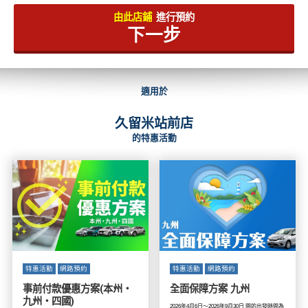
由此店鋪
進行預約
下一步
適用於
久留米站前店
的特惠活動
特惠活動
網路預約
特惠活動
網路預約
事前付款優惠方案(本州・
全面保障方案 九州
九州・四國)
2026年4月6日～2026年9月30日 間的出發時間為