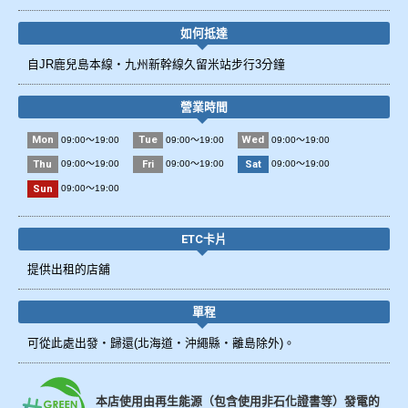
如何抵達
自JR鹿兒島本線・九州新幹線久留米站步行3分鐘
營業時間
Mon
Tue
Wed
09:00～19:00
09:00～19:00
09:00～19:00
Thu
Fri
Sat
09:00～19:00
09:00～19:00
09:00～19:00
Sun
09:00～19:00
ETC卡片
提供出租的店舖
單程
可從此處出發・歸還(北海道・沖繩縣・離島除外)。
本店使用由再生能源（包含使用非石化證書等）發電的