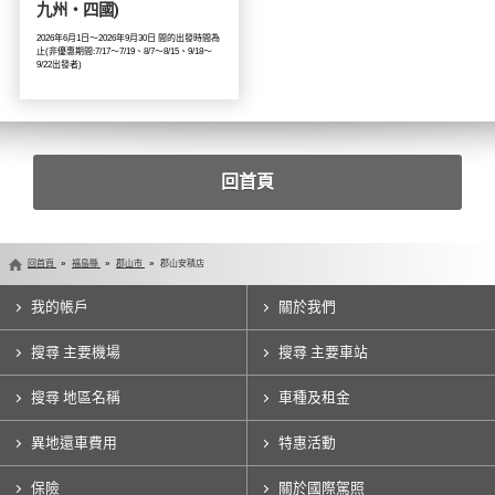
九州・四國)
2026年6月1日～2026年9月30日 間的出發時間為
止(非優惠期間:7/17～7/19、8/7～8/15、9/18～
9/22出發者)
回首頁
回首頁
福島縣
郡山市
郡山安積店
我的帳戶
關於我們
搜尋 主要機場
搜尋 主要車站
搜尋 地區名稱
車種及租金
異地還車費用
特惠活動
保險
關於國際駕照