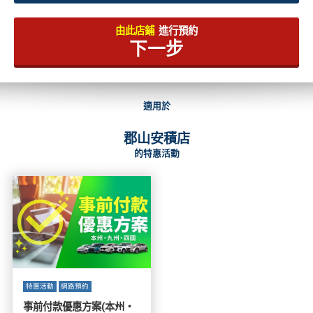
由此店鋪
進行預約
下一步
適用於
郡山安積店
的特惠活動
特惠活動
網路預約
事前付款優惠方案(本州・