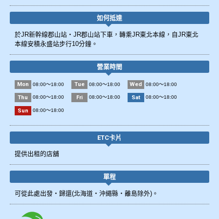
如何抵達
於JR新幹線郡山站・JR郡山站下車，轉乘JR東北本線，自JR東北
本線安積永盛站步行10分鐘。
營業時間
Mon
Tue
Wed
08:00～18:00
08:00～18:00
08:00～18:00
Thu
Fri
Sat
08:00～18:00
08:00～18:00
08:00～18:00
Sun
08:00～18:00
ETC卡片
提供出租的店舖
單程
可從此處出發・歸還(北海道・沖繩縣・離島除外)。