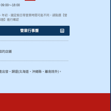
09:00～18:00
終、年初、國定假日等營業時間可能不同，請點選【營
事曆】進行確認
營業行事曆
租的店舖
處出發・歸還(北海道・沖繩縣・離島除外)。