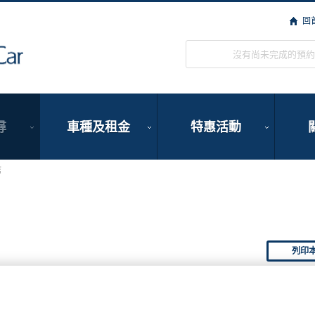
回
ORIX Rent a Car
沒有尚未完成的預約
尋
車種及租金
特惠活動
店
列印