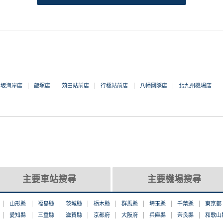
赤坂海岸店
飯塚店
苅田站前店
行橋站前店
八幡國際店
北九州機場店
主要車站搜尋
主要機場搜尋
山形縣
福島縣
茨城縣
栃木縣
群馬縣
埼玉縣
千葉縣
東京都
愛知縣
三重縣
滋賀縣
京都府
大阪府
兵庫縣
奈良縣
和歌山