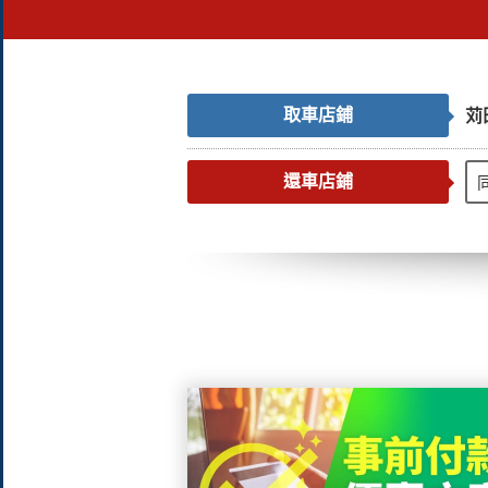
取車店鋪
苅
還車店鋪