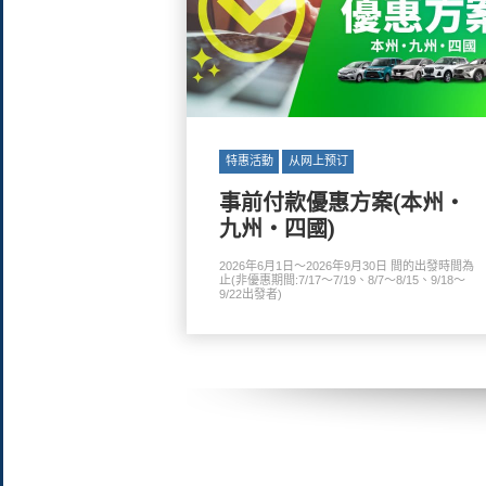
特惠活動
从网上预订
事前付款優惠方案(本州・
九州・四國)
2026年6月1日～2026年9月30日 間的出發時間為
止(非優惠期間:7/17～7/19、8/7～8/15、9/18～
9/22出發者)