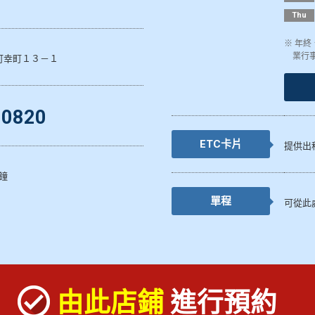
Thu
※ 年
業行
町幸町１３－１
-0820
ETC卡片
提供出
鐘
單程
可從此
由此店鋪
進行預約