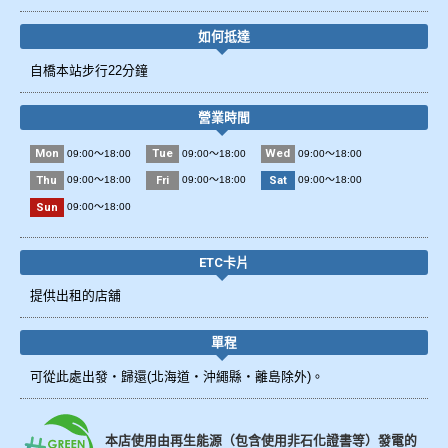
如何抵達
自橋本站步行22分鐘
營業時間
Mon
Tue
Wed
09:00～18:00
09:00～18:00
09:00～18:00
Thu
Fri
Sat
09:00～18:00
09:00～18:00
09:00～18:00
Sun
09:00～18:00
ETC卡片
提供出租的店舖
單程
可從此處出發・歸還(北海道・沖繩縣・離島除外)。
本店使用由再生能源（包含使用非石化證書等）發電的