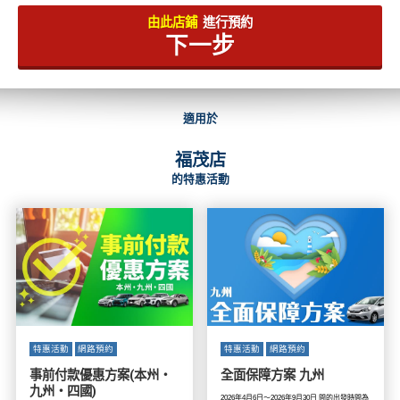
由此店鋪
進行預約
下一步
適用於
福茂店
的特惠活動
特惠活動
網路預約
特惠活動
網路預約
事前付款優惠方案(本州・
全面保障方案 九州
九州・四國)
2026年4月6日～2026年9月30日 間的出發時間為