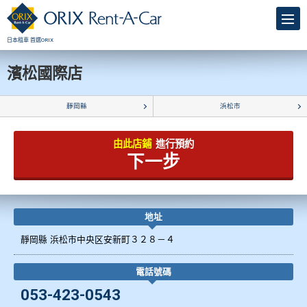
日本租車 首選ORIX
濱松國際店
靜岡縣
浜松市
由此店鋪
進行預約
下一步
地址
靜岡縣 浜松市中央区安新町３２８－４
電話號碼
053-423-0543