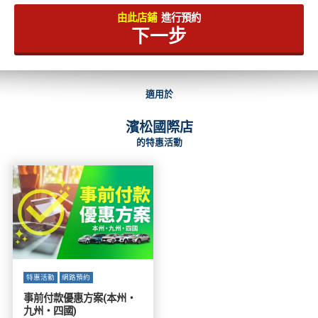
由此店鋪
進行預約
下一步
適用於
濱松國際店
的特惠活動
特惠活動
網路預約
事前付款優惠方案(本州・
九州・四國)