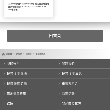
2026年6月1日～2026年9月30日 間的出發時間為
止(非優惠期間:7/17～7/19、8/7～8/15、9/18～
9/22出發者)
回首頁
回首頁
靜岡縣
浜松市
濱松國際店
我的帳戶
關於我們
搜尋 主要機場
搜尋 主要車站
搜尋 地區名稱
車種及租金
異地還車費用
特惠活動
保險
關於國際駕照