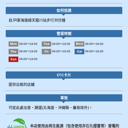
如何抵達
自JR東海道線天龍川站步行30分鐘
營業時間
Mon
Tue
Wed
09:00～19:00
09:00～19:00
09:00～19:00
Thu
Fri
Sat
09:00～19:00
09:00～19:00
09:00～19:00
Sun
09:00～19:00
ETC卡片
提供出租的店舖
單程
可從此處出發・歸還(北海道・沖繩縣・離島除外)。
本店使用由再生能源（包含使用非石化證書等）發電的