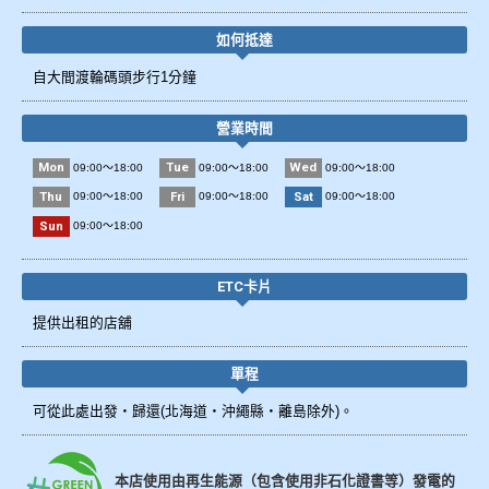
如何抵達
自大間渡輪碼頭步行1分鐘
營業時間
Mon
Tue
Wed
09:00～18:00
09:00～18:00
09:00～18:00
Thu
Fri
Sat
09:00～18:00
09:00～18:00
09:00～18:00
Sun
09:00～18:00
ETC卡片
提供出租的店舖
單程
可從此處出發・歸還(北海道・沖繩縣・離島除外)。
本店使用由再生能源（包含使用非石化證書等）發電的