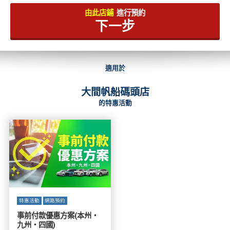
由此店鋪
進行預約
下一步
適用於
大間帆船碼頭店
的特惠活動
特惠活動
網路預約
事前付款優惠方案(本州・
九州・四國)