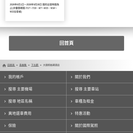
2026年6月1日～2026年9月30日 間的出發時間為
止(非優惠期間:7/17～7/19、8/7～8/15、9/18～
9/22出發者)
回首頁
回首頁
青森縣
下北郡
大間帆船碼頭店
我的帳戶
關於我們
搜尋 主要機場
搜尋 主要車站
搜尋 地區名稱
車種及租金
異地還車費用
特惠活動
保險
關於國際駕照