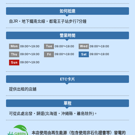
如何抵達
自JR・地下鐵南北線・都電王子站步行7分鐘
營業時間
Mon
Tue
Wed
09:00～19:00
09:00～19:00
09:00～19:00
Thu
Fri
Sat
09:00～19:00
09:00～19:00
09:00～19:00
Sun
09:00～19:00
ETC卡片
提供出租的店舖
單程
可從此處出發・歸還(北海道・沖繩縣・離島除外)。
本店使用由再生能源（包含使用非石化證書等）發電的