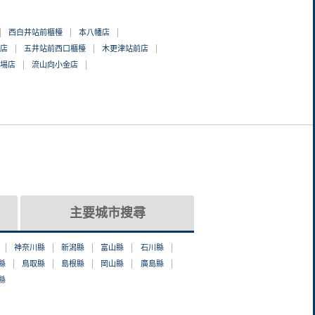
西白井站前櫃檯
本八幡店
店
五井站前西口櫃檯
木更津站前店
場店
流山向小金店
主要城市搜尋
神奈川縣
新潟縣
富山縣
石川縣
縣
鳥取縣
島根縣
岡山縣
廣島縣
縣