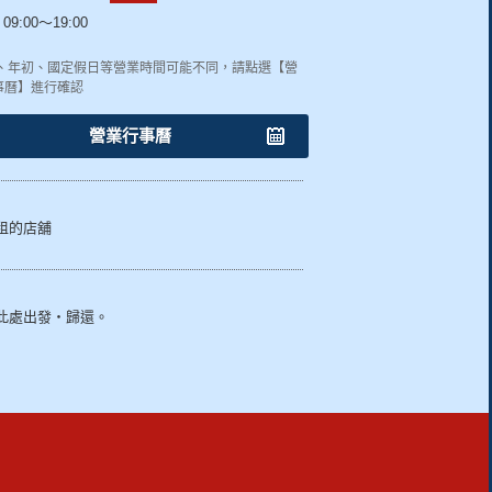
09:00～19:00
終、年初、國定假日等營業時間可能不同，請點選【營
事曆】進行確認
營業行事曆
租的店舖
此處出發・歸還。