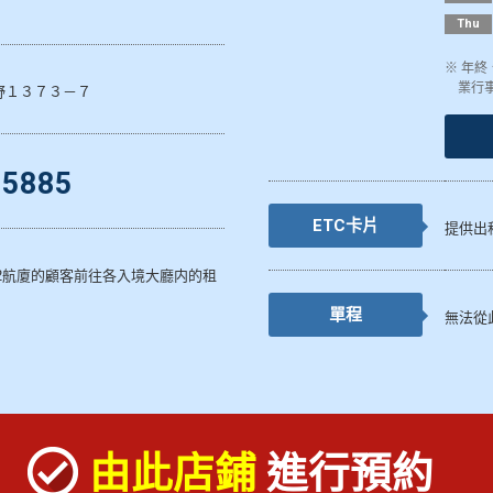
Thu
※ 年
業行
野１３７３－７
-5885
ETC卡片
提供出
2航廈的顧客前往各入境大廳内的租
單程
無法從
由此店鋪
進行預約