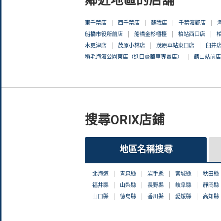
東千葉店
西千葉店
蘇我店
千葉濱野店
船橋市役所前店
船橋金杉櫃檯
柏站西口店
木更津店
茂原小林店
茂原車站東口店
臼井
稻毛海濱公園東店（進口豪華車專賣店）
館山站前
搜尋ORIX店鋪
地區名稱搜尋
北海道
青森縣
岩手縣
宮城縣
秋田縣
福井縣
山梨縣
長野縣
岐阜縣
靜岡縣
山口縣
徳島縣
香川縣
愛媛縣
高知縣