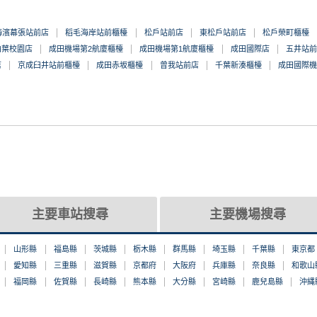
海濱幕張站前店
稻毛海岸站前櫃檯
松戶站前店
東松戶站前店
松戶榮町櫃檯
柏葉校園店
成田機場第2航廈櫃檯
成田機場第1航廈櫃檯
成田國際店
五井站前
店
京成臼井站前櫃檯
成田赤坂櫃檯
曾我站前店
千葉新湊櫃檯
成田國際機
店
主要車站搜尋
主要機場搜尋
山形縣
福島縣
茨城縣
栃木縣
群馬縣
埼玉縣
千葉縣
東京都
愛知縣
三重縣
滋賀縣
京都府
大阪府
兵庫縣
奈良縣
和歌山
福岡縣
佐賀縣
長崎縣
熊本縣
大分縣
宮崎縣
鹿兒島縣
沖縄