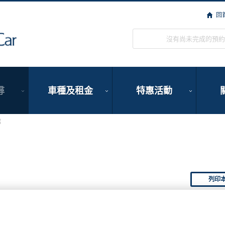
回
ORIX Rent a Car
沒有尚未完成的預約
尋
車種及租金
特惠活動
店
列印