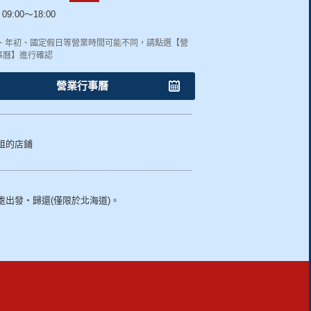
09:00～18:00
終、年初、國定假日等營業時間可能不同，請點選【營
事曆】進行確認
營業行事曆
租的店鋪
處出發・歸還(僅限於北海道)。