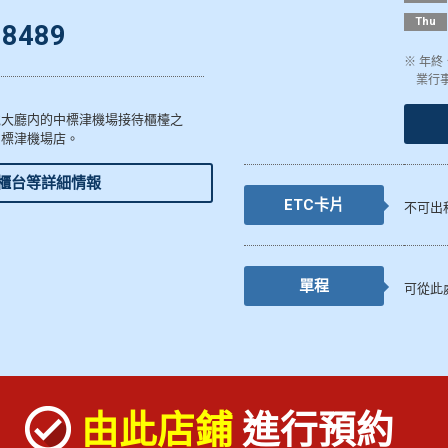
Thu
-8489
※ 年
業行
境大廳内的中標津機場接待櫃檯之
中標津機場店。
櫃台等詳細情報
ETC卡片
不可出
單程
可從此
由此店鋪
進行預約