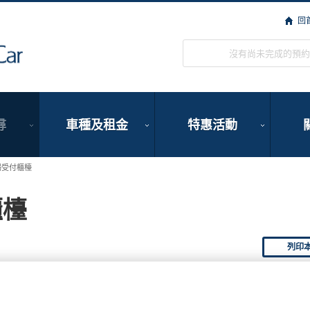
回
ORIX Rent a Car
沒有尚未完成的預約
尋
車種及租金
特惠活動
場受付櫃檯
櫃檯
列印