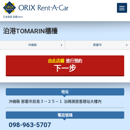
日本租車 首選ORIX
泊港TOMARIN櫃檯
沖繩縣
那霸市
由此店鋪
進行預約
下一步
地址
沖繩縣 那霸市前島３－２５－１ 泊碼頭旅客總站大樓內
電話號碼
098-963-5707