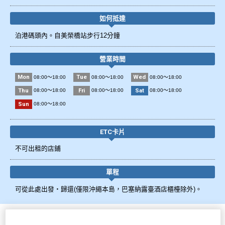
如何抵達
泊港碼頭內。自美榮橋站步行12分鐘
營業時間
Mon
Tue
Wed
08:00～18:00
08:00～18:00
08:00～18:00
Thu
Fri
Sat
08:00～18:00
08:00～18:00
08:00～18:00
Sun
08:00～18:00
ETC卡片
不可出租的店鋪
單程
可從此處出發・歸還(僅限沖繩本島，巴塞納露臺酒店櫃檯除外)。