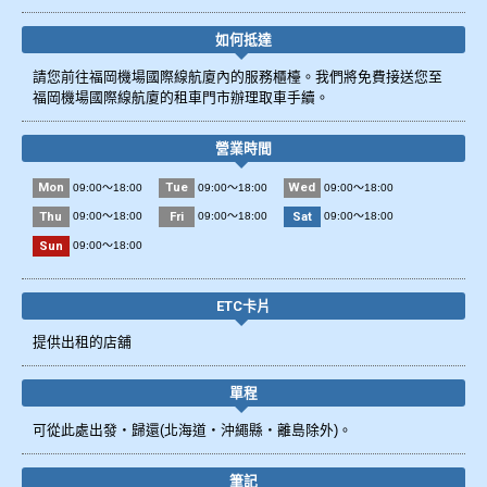
如何抵達
請您前往福岡機場國際線航廈內的服務櫃檯。我們將免費接送您至
福岡機場國際線航廈的租車門市辦理取車手續。
營業時間
Mon
Tue
Wed
09:00～18:00
09:00～18:00
09:00～18:00
Thu
Fri
Sat
09:00～18:00
09:00～18:00
09:00～18:00
Sun
09:00～18:00
ETC卡片
提供出租的店舖
單程
可從此處出發・歸還(北海道・沖繩縣・離島除外)。
筆記