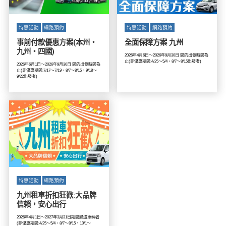
特惠活動
網路預約
特惠活動
網路預約
事前付款優惠方案(本州・
全面保障方案 九州
九州・四國)
2026年4月6日～2026年9月30日 間的出發時間為
止(非優惠期間:4/25～5/4、8/7～8/15出發者)
2026年6月1日～2026年9月30日 間的出發時間為
止(非優惠期間:7/17～7/19、8/7～8/15、9/18～
9/22出發者)
特惠活動
網路預約
九州租車折扣狂歡:大品牌
信賴，安心出行
2026年4月1日～2027年3月31日期間歸還車輛者
(非優惠期間:4/25～5/4、8/7～8/15、10/1～