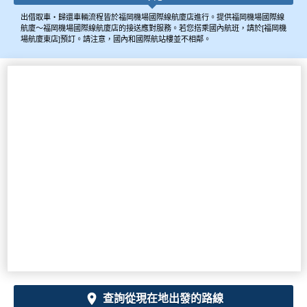
出借取車・歸還車輛流程皆於福岡機場國際線航廈店進行。提供福岡機場國際線
航廈～福岡機場國際線航廈店的接送應對服務。若您搭乘國內航班，請於[福岡機
場航廈東店]預訂。請注意，國內和國際航站樓並不相鄰。
查詢從現在地出發的路線