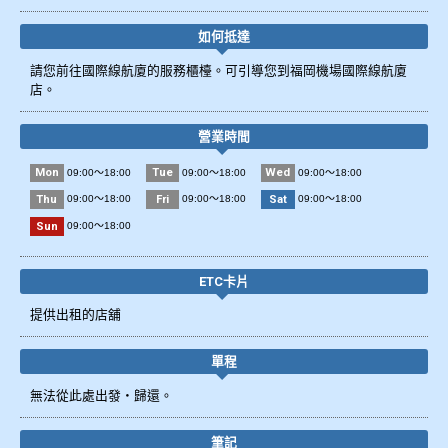
如何抵達
請您前往國際線航廈的服務櫃檯。可引導您到福岡機場國際線航廈
店。
營業時間
Mon
Tue
Wed
09:00～18:00
09:00～18:00
09:00～18:00
Thu
Fri
Sat
09:00～18:00
09:00～18:00
09:00～18:00
Sun
09:00～18:00
ETC卡片
提供出租的店舖
單程
無法從此處出發・歸還。
筆記